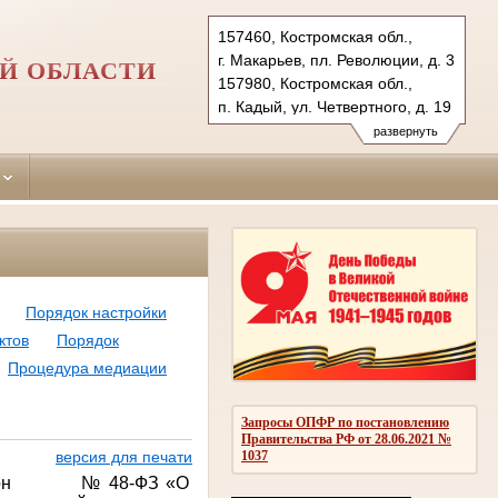
157460, Костромская обл.,
г. Макарьев, пл. Революции, д. 3
Й ОБЛАСТИ
157980, Костромская обл.,
п. Кадый, ул. Четвертного, д. 19
Тел.: +7(494-45) 55-5-57,
развернуть
+7(494-42) 3-40-43
makarievsky.kst@sudrf.ru
kadiysky.kst@sudrf.ru
Порядок настройки
ктов
Порядок
Процедура медиации
Запросы ОПФР по постановлению
Правительства РФ от 28.06.2021 №
1037
версия для печати
он
№ 48-ФЗ «О