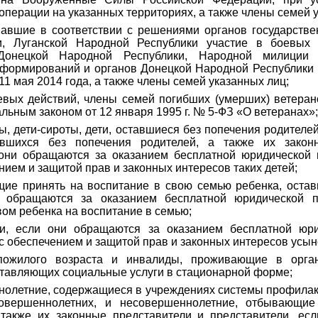
операции на указанных территориях, а также члены семей 
мавшие в соответствии с решениями органов государстве
и, Луганской Народной Республики участие в боевых 
онецкой Народной Республики, Народной милиции 
 формирований и органов Донецкой Народной Республики
11 мая 2014 года, а также члены семей указанных лиц;
евых действий, члены семей погибших (умерших) ветеран
льным законом от 12 января 1995 г. № 5-ФЗ «О ветеранах»
ы, дети-сироты, дети, оставшиеся без попечения родителей
авшихся без попечения родителей, а также их закон
 они обращаются за оказанием бесплатной юридической
ием и защитой прав и законных интересов таких детей;
щие принять на воспитание в свою семью ребенка, остав
и обращаются за оказанием бесплатной юридической 
вом ребенка на воспитание в семью;
ли, если они обращаются за оказанием бесплатной юр
с обеспечением и защитой прав и законных интересов усын
пожилого возраста и инвалиды, проживающие в орган
тавляющих социальные услуги в стационарной форме;
нолетние, содержащиеся в учреждениях системы профилак
овершеннолетних, и несовершеннолетние, отбывающие
также их законные представители и представители, ес