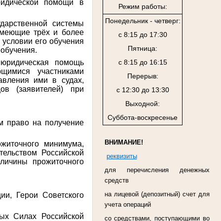
ридической помощи в
Режим работы:
Понедельник - четверг:
дарственной системы
имеющие трёх и более
с 8:15 до 17:30
и условии его обучения
Пятница:
 обучения.
 юридическая помощь
с 8:15 до 16:15
ющимися участниками
Перерыв:
авления ими в судах,
ов (заявителей) при
с 12:30 до 13:30
Выходной:
Суббота-воскресенье
м право на получение
ВНИМАНИЕ!
ожиточного минимума,
тельством Российской
реквизиты
личины прожиточного
для перечисления денежных
средств
на лицевой (депозитный) счет для
ии, Герои Советского
учета операций
ных Силах Российской
со средствами, поступающими во