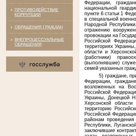
Федерации, граждан
национальной гварди
ПРОТИВОДЕЙСТВИЕ
пункте 6 статьи 1 Фед
КОРРУПЦИИ
в специальной военно
Народной Республики,
ОБРАЩЕНИЯ ГРАЖДАН
отражению вооружен
провокации на Госуда
ВНЕПРОЦЕССУАЛЬНЫЕ
Российской Федерац
ОБРАЩЕНИЯ
территориях Украины,
области и Херсонско
(работники) право
(выполнявшие) служе
семей указанных граж
5) граждане, п
Федерации, граждан
возложенных на Воо
Российской Федераци
Украины, Донецкой Н
Херсонской области
территорию Российск
Российской Федерации
районам проведения 
Республики, Луганско
заключившие контрак
задач, возложенных