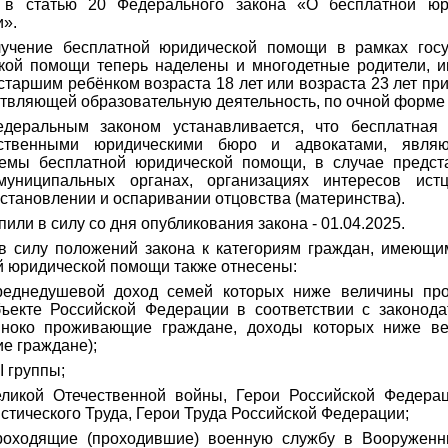
 в статью 20 Федерального закона «О бесплатной ю
и».
учение бесплатной юридической помощи в рамках госу
кой помощи теперь наделены и многодетные родители, 
старшим ребёнком возраста 18 лет или возраста 23 лет пр
ствляющей образовательную деятельность, по очной форме
едеральным законом устанавливается, что бесплатная
рственными юридическими бюро и адвокатами, явля
темы бесплатной юридической помощи, в случае предст
муниципальных органах, организациях интересов истц
установлении и оспаривании отцовства (материнства).
или в силу со дня опубликования закона - 01.04.2025.
в силу положений закона к категориям граждан, имеющи
й юридической помощи также отнесены:
среднедушевой доход семей которых ниже величины пр
бъекте Российской Федерации в соответствии с законода
иноко проживающие граждане, доходы которых ниже ве
е граждане);
I группы;
ликой Отечественной войны, Герои Российской Федерац
стического Труда, Герои Труда Российской Федерации;
проходящие (проходившие) военную службу в Вооружен