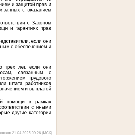
нием и защитой прав и
вязанных с оказанием
ответствии с Законом
ощи и гарантиях прав
едставители, если они
нным с обеспечением и
 трех лет, если они
осам, связанным с
сторжением трудового
или штата работников
азначением и выплатой
кой помощи в рамках
соответствии с иными
рые другие категории
ковано 21.04.2025 09:26 (МСК)