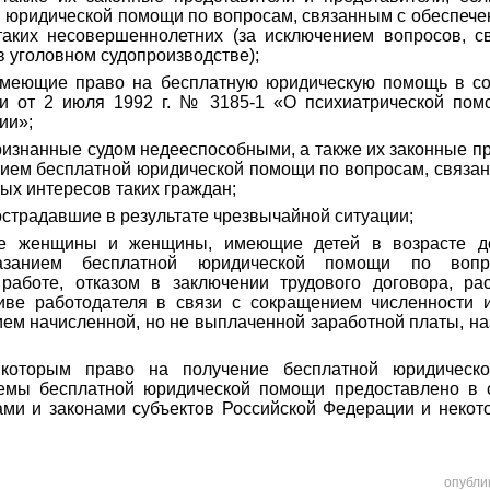
 юридической помощи по вопросам, связанным с обеспече
таких несовершеннолетних (за исключением вопросов, с
 уголовном судопроизводстве);
имеющие право на бесплатную юридическую помощь в со
и от 2 июля 1992 г. № 3185-1 «О психиатрической пом
ии»;
ризнанные судом недееспособными, а также их законные пр
ием бесплатной юридической помощи по вопросам, связа
ых интересов таких граждан;
острадавшие в результате чрезвычайной ситуации;
е женщины и женщины, имеющие детей в возрасте до
азанием бесплатной юридической помощи по вопр
работе, отказом в заключении трудового договора, ра
иве работодателя в связи с сокращением численности 
ием начисленной, но не выплаченной заработной платы, н
 которым право на получение бесплатной юридичес
темы бесплатной юридической помощи предоставлено в 
ми и законами субъектов Российской Федерации и некото
опубли