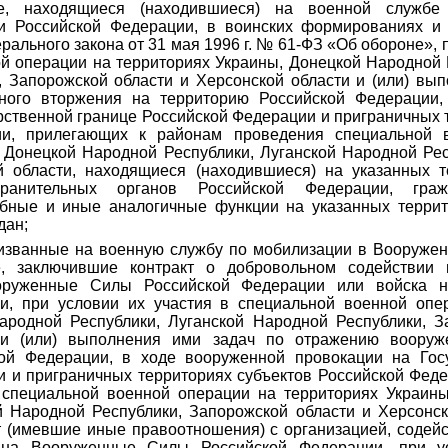
е, находящиеся (находившиеся) на военной службе
и Российской Федерации, в воинских формированиях и 
ерального закона от 31 мая 1996 г. № 61-ФЗ «Об обороне», 
й операции на территориях Украины, Донецкой Народной 
 Запорожской области и Херсонской области и (или) вы
ного вторжения на территорию Российской Федерации,
рственной границе Российской Федерации и приграничных 
ии, прилегающих к районам проведения специальной 
 Донецкой Народной Республики, Луганской Народной Ре
й области, находящиеся (находившиеся) на указанных 
охранительных органов Российской Федерации, гра
бные и иные аналогичные функции на указанных террит
дан;
ризванные на военную службу по мобилизации в Вооруже
е, заключившие контракт о добровольном содействии 
руженные Силы Российской Федерации или войска н
и, при условии их участия в специальной военной опе
ародной Республики, Луганской Народной Республики, З
 и (или) выполнения ими задач по отражению вооруж
ой Федерации, в ходе вооруженной провокации на Гос
 и приграничных территориях субъектов Российской Фед
специальной военной операции на территориях Украин
й Народной Республики, Запорожской области и Херсонск
т (имевшие иные правоотношения) с организацией, соде
 на Вооруженные Силы Российской Федерации, при у