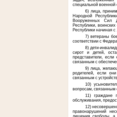
специальной военной 
6) лица, прини
Народной Республик
Вооруженных Сил Д
Республики, воинских
Республики начиная с 
7) ветераны бо
соответствии с Федера
8) дети-инвалид
сирот и детей, ост
представители, если
связанным с обеспечен
9) лица, желаю
родителей, если он
связанным с устройст
10) усыновите
вопросам, связанным 
11) граждане 
обслуживания, предос
12) несовершен
правонарушений нес
лишения свободы, а 