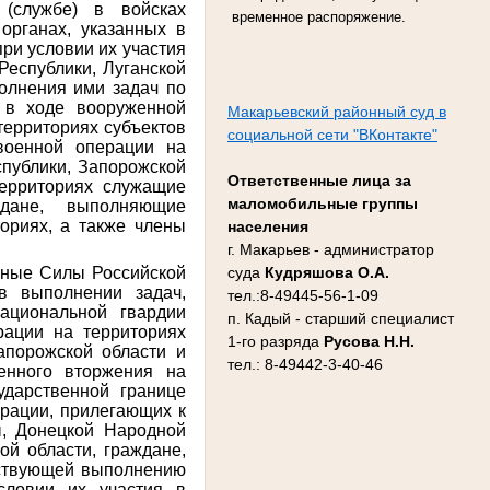
 (службе) в войсках
временное распоряжение.
органах, указанных в
при условии их участия
Республики, Луганской
полнения ими задач по
 в ходе вооруженной
Макарьевский районный суд в
территориях субъектов
социальной сети "ВКонтакте"
военной операции на
спублики, Запорожской
Ответственные лица за
территориях служащие
маломобильные группы
ждане, выполняющие
ориях, а также члены
населения
г. Макарьев - администратор
нные Силы Российской
суда
Кудряшова О.А.
в выполнении задач,
тел.:8-49445-56-1-09
ациональной гвардии
п. Кадый - старший специалист
рации на территориях
1-го разряда
Русова Н.Н.
апорожской области и
тел.: 8-49442-3-40-46
енного вторжения на
ударственной границе
ерации, прилегающих к
ы, Донецкой Народной
ой области, граждане,
йствующей выполнению
словии их участия в