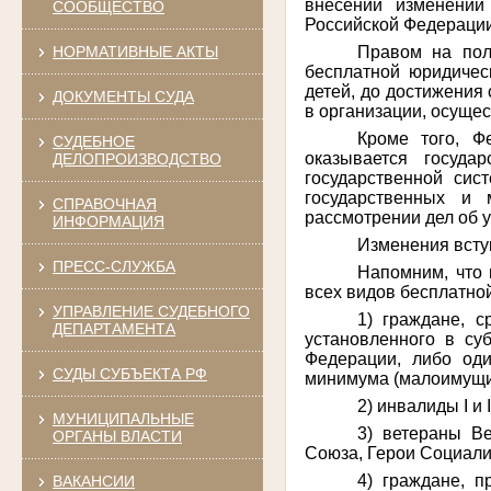
внесении изменений
СООБЩЕСТВО
Российской Федераци
Правом на пол
НОРМАТИВНЫЕ АКТЫ
бесплатной юридичес
детей, до достижения 
ДОКУМЕНТЫ СУДА
в организации, осуще
Кроме того, Ф
СУДЕБНОЕ
оказывается госуда
ДЕЛОПРОИЗВОДСТВО
государственной сис
государственных и 
СПРАВОЧНАЯ
рассмотрении дел об 
ИНФОРМАЦИЯ
Изменения вступ
ПРЕСС-СЛУЖБА
Напомним, что 
всех видов бесплатно
УПРАВЛЕНИЕ СУДЕБНОГО
1) граждане, 
ДЕПАРТАМЕНТА
установленного в су
Федерации, либо од
СУДЫ СУБЪЕКТА РФ
минимума (малоимущи
2) инвалиды I и I
МУНИЦИПАЛЬНЫЕ
3) ветераны Ве
ОРГАНЫ ВЛАСТИ
Союза, Герои Социали
4) граждане, 
ВАКАНСИИ