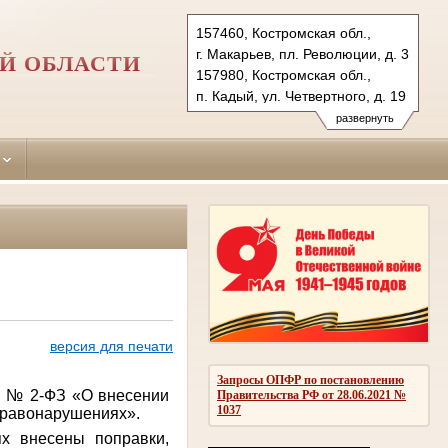
157460, Костромская обл.,
г. Макарьев, пл. Революции, д. 3
Й ОБЛАСТИ
157980, Костромская обл.,
п. Кадый, ул. Четвертного, д. 19
Тел.: +7(494-45) 55-5-57,
развернуть
+7(494-42) 3-40-43
makarievsky.kst@sudrf.ru
kadiysky.kst@sudrf.ru
версия для печати
Запросы ОПФР по постановлению
н № 2-ФЗ «О внесении
Правительства РФ от 28.06.2021 №
1037
правонарушениях».
х внесены поправки,