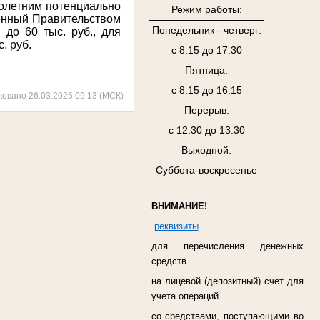
олетним потенциально
Режим работы:
ённый Правительством
Понедельник - четверг:
до 60 тыс. руб., для
. руб.
с 8:15 до 17:30
Пятница:
с 8:15 до 16:15
ковано 26.03.2025 09:13 (МСК)
Перерыв:
с 12:30 до 13:30
Выходной:
Суббота-воскресенье
ВНИМАНИЕ!
реквизиты
для перечисления денежных
средств
на лицевой (депозитный) счет для
учета операций
со средствами, поступающими во