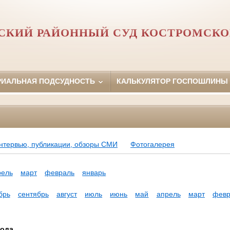
СКИЙ РАЙОННЫЙ СУД КОСТРОМСКО
РИАЛЬНАЯ ПОДСУДНОСТЬ
КАЛЬКУЛЯТОР ГОСПОШЛИНЫ
нтервью, публикации, обзоры СМИ
Фотогалерея
рель
март
февраль
январь
брь
сентябрь
август
июль
июнь
май
апрель
март
февр
года