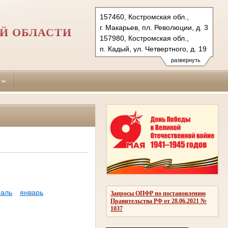
157460, Костромская обл.,
г. Макарьев, пл. Революции, д. 3
Й ОБЛАСТИ
157980, Костромская обл.,
п. Кадый, ул. Четвертного, д. 19
Тел.: +7(494-45) 55-5-57,
развернуть
+7(494-42) 3-40-43
makarievsky.kst@sudrf.ru
kadiysky.kst@sudrf.ru
аль
январь
Запросы ОПФР по постановлению
Правительства РФ от 28.06.2021 №
1037