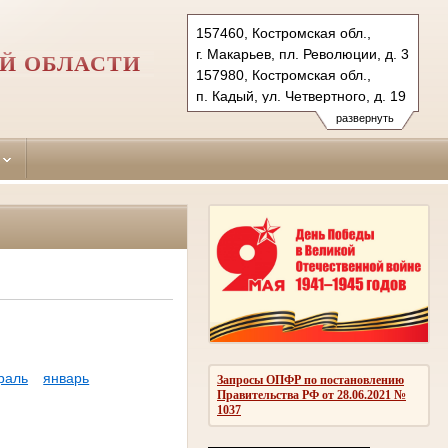
157460, Костромская обл.,
г. Макарьев, пл. Революции, д. 3
Й ОБЛАСТИ
157980, Костромская обл.,
п. Кадый, ул. Четвертного, д. 19
Тел.: +7(494-45) 55-5-57,
развернуть
+7(494-42) 3-40-43
makarievsky.kst@sudrf.ru
kadiysky.kst@sudrf.ru
раль
январь
Запросы ОПФР по постановлению
Правительства РФ от 28.06.2021 №
1037