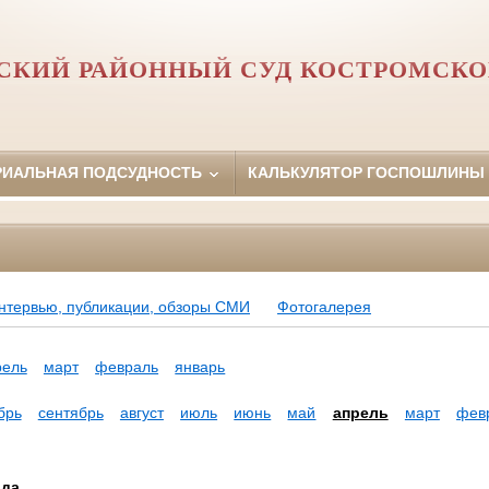
СКИЙ РАЙОННЫЙ СУД КОСТРОМСКО
РИАЛЬНАЯ ПОДСУДНОСТЬ
КАЛЬКУЛЯТОР ГОСПОШЛИНЫ
нтервью, публикации, обзоры СМИ
Фотогалерея
рель
март
февраль
январь
брь
сентябрь
август
июль
июнь
май
апрель
март
фев
ода