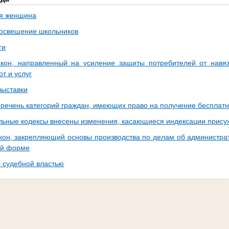
ая женщина
освещение школьников
ги
кон, направленный на усиление защиты потребителей от навя
от и услуг
ыставки
речень категорий граждан, имеющих право на получение бесплат
льные кодексы внесены изменения, касающиеся индексации прис
кон, закрепляющий основы производства по делам об администр
ой форме
с судебной властью