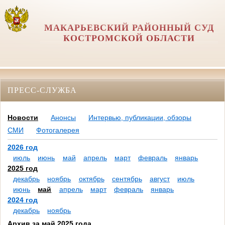
МАКАРЬЕВСКИЙ РАЙОННЫЙ СУД
КОСТРОМСКОЙ ОБЛАСТИ
ПРЕСС-СЛУЖБА
Новости
Анонсы
Интервью, публикации, обзоры
СМИ
Фотогалерея
2026 год
июль
июнь
май
апрель
март
февраль
январь
2025 год
декабрь
ноябрь
октябрь
сентябрь
август
июль
июнь
май
апрель
март
февраль
январь
2024 год
декабрь
ноябрь
Архив за май 2025 года