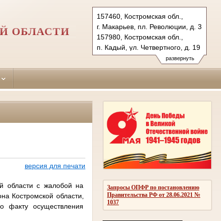
157460, Костромская обл.,
г. Макарьев, пл. Революции, д. 3
Й ОБЛАСТИ
157980, Костромская обл.,
п. Кадый, ул. Четвертного, д. 19
Тел.: +7(494-45) 55-5-57,
развернуть
+7(494-42) 3-40-43
makarievsky.kst@sudrf.ru
kadiysky.kst@sudrf.ru
версия для печати
й области с жалобой на
Запросы ОПФР по постановлению
Правительства РФ от 28.06.2021 №
на Костромской области,
1037
о факту осуществления