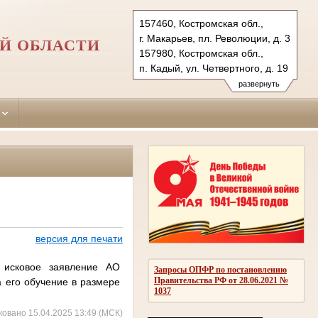
157460, Костромская обл.,
г. Макарьев, пл. Революции, д. 3
Й ОБЛАСТИ
157980, Костромская обл.,
п. Кадый, ул. Четвертного, д. 19
Тел.: +7(494-45) 55-5-57,
развернуть
+7(494-42) 3-40-43
makarievsky.kst@sudrf.ru
kadiysky.kst@sudrf.ru
версия для печати
 исковое заявление АО
Запросы ОПФР по постановлению
Правительства РФ от 28.06.2021 №
 его обучение в размере
1037
ковано 15.04.2025 13:49 (МСК)