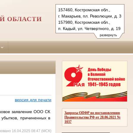
157460, Костромская обл.,
г. Макарьев, пл. Революции, д. 3
Й ОБЛАСТИ
157980, Костромская обл.,
п. Кадый, ул. Четвертного, д. 19
Тел.: +7(494-45) 55-5-57,
развернуть
+7(494-42) 3-40-43
makarievsky.kst@sudrf.ru
kadiysky.kst@sudrf.ru
версия для печати
сковое заявление ООО СК
Запросы ОПФР по постановлению
Правительства РФ от 28.06.2021 №
 убытков, причиненных в
1037
ковано 16.04.2025 08:47 (МСК)