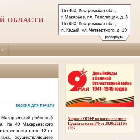
157460, Костромская обл.,
г. Макарьев, пл. Революции, д. 3
Й ОБЛАСТИ
157980, Костромская обл.,
п. Кадый, ул. Четвертного, д. 19
Тел.: +7(494-45) 55-5-57,
развернуть
+7(494-42) 3-40-43
makarievsky.kst@sudrf.ru
kadiysky.kst@sudrf.ru
версия для печати
в Макарьевский районный
Запросы ОПФР по постановлению
Правительства РФ от 28.06.2021 №
ка
№ 40 Макарьевского
1037
тственности по ч. 12 ст.
гана, осуществляющего