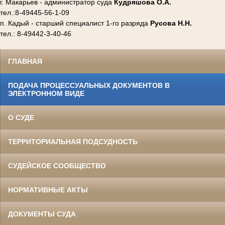
г. Макарьев - администратор суда
Кудряшова О.А.
тел.:8-49445-56-1-09
п. Кадый - старший специалист 1-го разряда
Русова Н.Н.
тел.: 8-49442-3-40-46
ГЛАВНАЯ
ПОДАЧА ПРОЦЕССУАЛЬНЫХ ДОКУМЕНТОВ В
ЭЛЕКТРОННОМ ВИДЕ
О СУДЕ
ТЕРРИТОРИАЛЬНАЯ ПОДСУДНОСТЬ
СУДЕЙСКОЕ СООБЩЕСТВО
НОРМАТИВНЫЕ АКТЫ
ДОКУМЕНТЫ СУДА