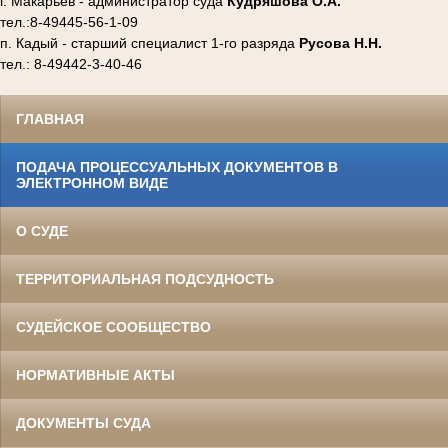
г. Макарьев - администратор суда
Кудряшова О.А.
тел.:8-49445-56-1-09
п. Кадый - старший специалист 1-го разряда
Русова Н.Н.
тел.: 8-49442-3-40-46
ГЛАВНАЯ
ПОДАЧА ПРОЦЕССУАЛЬНЫХ ДОКУМЕНТОВ В
ЭЛЕКТРОННОМ ВИДЕ
О СУДЕ
ТЕРРИТОРИАЛЬНАЯ ПОДСУДНОСТЬ
СУДЕЙСКОЕ СООБЩЕСТВО
НОРМАТИВНЫЕ АКТЫ
ДОКУМЕНТЫ СУДА